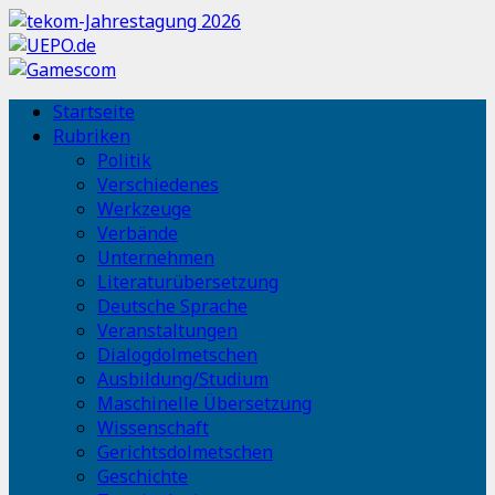
Startseite
Rubriken
Politik
Verschiedenes
Werkzeuge
Verbände
Unternehmen
Literaturübersetzung
Deutsche Sprache
Veranstaltungen
Dialogdolmetschen
Ausbildung/Studium
Maschinelle Übersetzung
Wissenschaft
Gerichtsdolmetschen
Geschichte