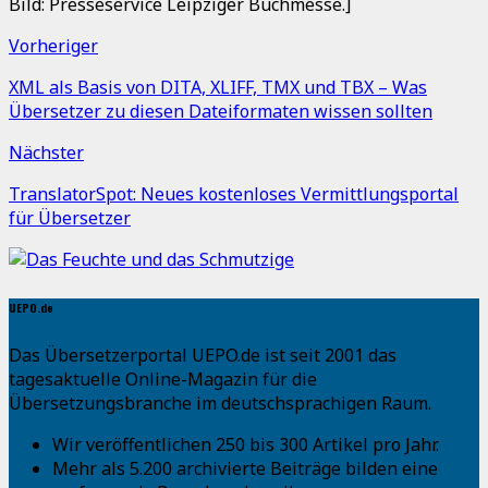
Bild: Presseservice Leipziger Buchmesse.]
Vorheriger
XML als Basis von DITA, XLIFF, TMX und TBX – Was
Übersetzer zu diesen Dateiformaten wissen sollten
Nächster
TranslatorSpot: Neues kostenloses Vermittlungsportal
für Übersetzer
UEPO.de
Das Übersetzerportal UEPO.de ist seit 2001 das
tagesaktuelle Online-Magazin für die
Übersetzungsbranche im deutschsprachigen Raum.
Wir veröffentlichen 250 bis 300 Artikel pro Jahr.
Mehr als 5.200 archivierte Beiträge bilden eine