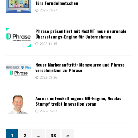
fürs Ferndolmetschen
2023-01-27
Phrase präsentiert mit NextMT neue neuronale
Übersetzungs-Engine für Unternehmen
2022-11-15
Neuer Markenauftritt: Memsource und Phrase
verschmelzen zu Phrase
2022-09-26
Across entwickelt eigene MÜ-Engine, Nicolas
Stumpf treibt Innovation voran
2022-09-03
1
2
…
38
»