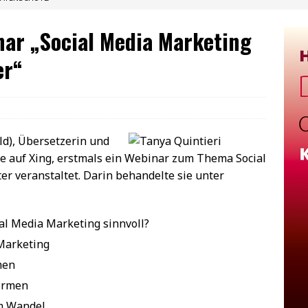
nar „Social Media Marketing
er“
ld), Übersetzerin und
 auf Xing, erstmals ein Webinar zum Thema Social
r veranstaltet. Darin behandelte sie unter
al Media Marketing sinnvoll?
 Marketing
men
formen
m Wandel