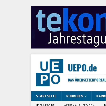
STARTSEITE
RUBRIKEN
KARR
ÜBER UEPO.DE
WERBEN AUF UEPO.DE
D