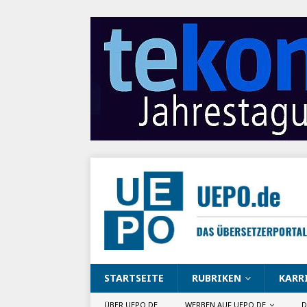
STARTSEITE
RUBRIKEN
KARR
ÜBER UEPO.DE
WERBEN AUF UEPO.DE
D