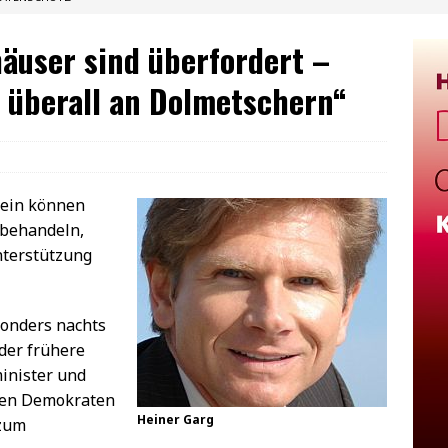
äuser sind überfordert –
t überall an Dolmetschern“
tein können
 behandeln,
nterstützung
sonders nachts
der frühere
inister und
eien Demokraten
Heiner Garg
 zum