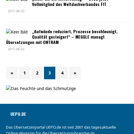
Vollmitglied des Weltdachverbandes FIT
2017-08-03
„Aufwände reduziert, Prozesse beschleunigt,
Qualität gesteigert“ – MEGGLE managt
Übersetzungen mit ONTRAM
2017-08-02
«
1
2
3
4
»
UEPO.DE
Das Übersetzerportal UEPO.de ist seit 2001 das tagesaktuelle
Online-Magazin für die Übersetzungsbranche im