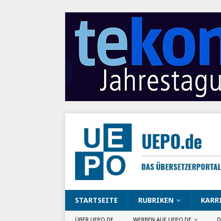
STARTSEITE
RUBRIKEN
KARR
ÜBER UEPO.DE
WERBEN AUF UEPO.DE
D