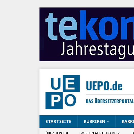
STARTSEITE
RUBRIKEN
KARR
ÜBER UEPO.DE
WERBEN AUF UEPO.DE
D