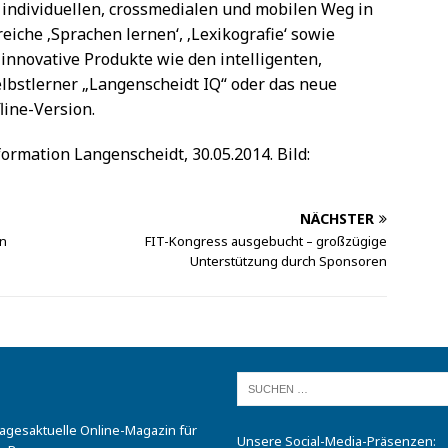
 individuellen, crossmedialen und mobilen Weg in
eiche ‚Sprachen lernen‘, ‚Lexikografie‘ sowie
 innovative Produkte wie den intelligenten,
elbstlerner „Langenscheidt IQ“ oder das neue
line-Version.
formation Langenscheidt, 30.05.2014. Bild:
NÄCHSTER
en
FIT-Kongress ausgebucht – großzügige
Unterstützung durch Sponsoren
tagesaktuelle Online-Magazin für
Unsere Social-Media-Präsenzen: