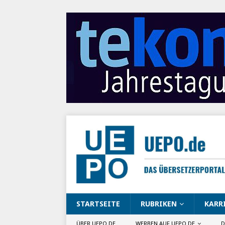
STARTSEITE
RUBRIKEN
KARR
ÜBER UEPO.DE
WERBEN AUF UEPO.DE
D