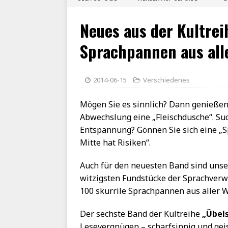
Neues aus der Kultre
Sprachpannen aus all
2014-06-15
Verschiedenes
Mögen Sie es sinnlich? Dann genießen
Abwechslung eine „Fleischdusche“. Su
Entspannung? Gönnen Sie sich eine „Sp
Mitte hat Risiken“.
Auch für den neuesten Band sind unser
witzigsten Fundstücke der Sprachver
100 skurrile Sprachpannen aus aller 
Der sechste Band der Kultreihe
„Übel
Lesevergnügen – scharfsinnig und gei