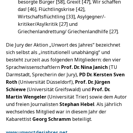
besorgte Bürger [58], Grexit [47], Wir schaffen
das! [46], Flüchtlingskrise [42],
Wirtschaftsflüchtling [33], Asylgegner/-
kritiker/Asylkritik [27] und
Griechenlandrettung/ Griechenlandhilfe [27].
Die Jury der Aktion „Unwort des Jahres“ bezeichnet
sich selbst als „institutionell unabhängig“ und
besteht zurzeit aus folgenden Mitgliedern: den vier
Sprachwissenschaftlern
Prof. Dr. Nina Janich
(TU
Darmstadt, Sprecherin der Jury),
PD Dr. Kersten Sven
Roth
(Universität Düsseldorf),
Prof. Dr. Jürgen
Schiewe
(Universität Greifswald) und
Prof. Dr.
Martin Wengeler
(Universität Trier) sowie dem Autor
und freien Journalisten
Stephan Hebel
. Als jährlich
wechselndes Mitglied war in diesem Jahr der
Kabarettist
Georg Schramm
beteiligt.
www.unwortdesjahres.net