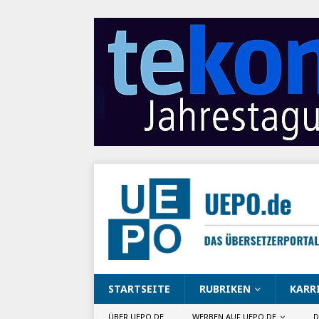
STARTSEITE
RUBRIKEN
KARR
ÜBER UEPO.DE
WERBEN AUF UEPO.DE
D