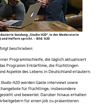
uzierte Sendung „Studio H2D“, in der Moderatorin
 und Helfern spricht. – Bild: H2D
folgt beschrieben:
iner Programmschleife, die täglich aktualisiert
as Programm Erklärfilme, die Flüchtlingen
und Aspekte des Lebens in Deutschland erläutern.
g
Studio H2D
werden Gäste interviewt sowie
changebote für Flüchtlinge, insbesondere
estellt und bewertet. Darüber hinaus erhalten
 Arbeitgebern für einen Job zu präsentieren.