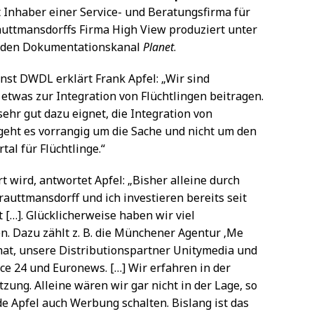
st Inhaber einer Service- und Beratungsfirma für
auttmansdorffs Firma High View produziert unter
den Dokumentationskanal
Planet
.
st DWDL erklärt Frank Apfel: „Wir sind
was zur Integration von Flüchtlingen beitragen.
ehr gut dazu eignet, die Integration von
 geht es vorrangig um die Sache und nicht um den
al für Flüchtlinge.“
rt wird, antwortet Apfel: „Bisher alleine durch
auttmansdorff und ich investieren bereits seit
t […]. Glücklicherweise haben wir viel
 Dazu zählt z. B. die Münchener Agentur ‚Me
hat, unsere Distributionspartner Unitymedia und
ce 24 und Euronews. […] Wir erfahren in der
ng. Alleine wären wir gar nicht in der Lage, so
e Apfel auch Werbung schalten. Bislang ist das