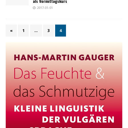
als Vormittagskurs
2017-01-01
«
1
…
3
4