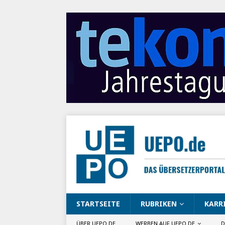
STARTSEITE
RUBRIKEN
KARR
ÜBER UEPO.DE
WERBEN AUF UEPO.DE
D