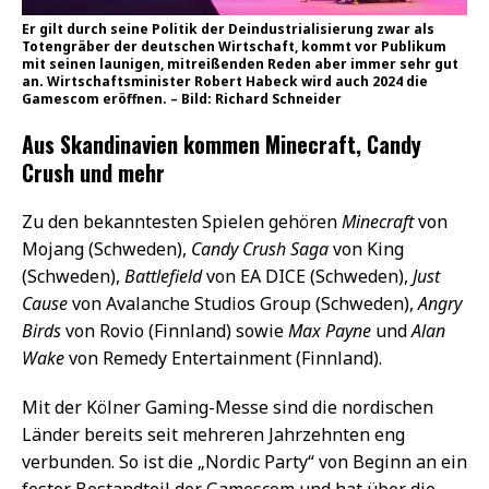
Er gilt durch seine Politik der Deindustrialisierung zwar als
Totengräber der deutschen Wirtschaft, kommt vor Publikum
mit seinen launigen, mitreißenden Reden aber immer sehr gut
an. Wirtschaftsminister Robert Habeck wird auch 2024 die
Gamescom eröffnen. – Bild: Richard Schneider
Aus Skandinavien kommen Minecraft, Candy
Crush und mehr
Zu den bekanntesten Spielen gehören
Minecraft
von
Mojang (Schweden),
Candy Crush Saga
von King
(Schweden),
Battlefield
von EA DICE (Schweden),
Just
Cause
von Avalanche Studios Group (Schweden),
Angry
Birds
von Rovio (Finnland) sowie
Max Payne
und
Alan
Wake
von Remedy Entertainment (Finnland).
Mit der Kölner Gaming-Messe sind die nordischen
Länder bereits seit mehreren Jahrzehnten eng
verbunden. So ist die „Nordic Party“ von Beginn an ein
fester Bestandteil der Gamescom und hat über die