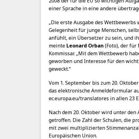
2008 der für die EU so wichtigen Aufg
einer Sprache in eine andere übertrag
„Die erste Ausgabe des Wettbewerbs 
Gelegenheit für junge Menschen, selbs
anfühlt, ein Übersetzer zu sein, und i
meinte
Leonard Orban
(Foto), der fü
Kommissar. „Mit dem Wettbewerb haben
geworben und Interesse für den wicht
geweckt.“
Vom 1. September bis zum 20. Oktober
das elektronische Anmeldeformular au
ec.europa.eu/translatores in allen 23
Nach dem 20. Oktober wird unter den
getroffen. Die Zahl der Schulen, die p
mit zwei multiplizierten Stimmenanzah
Europäischen Union.