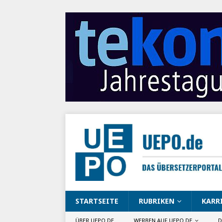
STARTSEITE
RUBRIKEN
KARR
ÜBER UEPO.DE
WERBEN AUF UEPO.DE
D