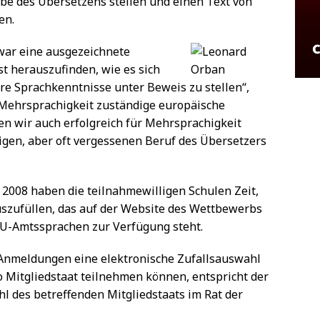
abe des Übersetzens stellen und einen Text von
en.
war eine ausgezeichnete
t herauszufinden, wie es sich
hre Sprachkenntnisse unter Beweis zu stellen“,
r Mehrsprachigkeit zuständige europäische
 wir auch erfolgreich für Mehrsprachigkeit
igen, aber oft vergessenen Beruf des Übersetzers
 2008 haben die teilnahmewilligen Schulen Zeit,
szufüllen, das auf der Website des Wettbewerbs
 EU-Amtssprachen zur Verfügung steht.
 Anmeldungen eine elektronische Zufallsauswahl
ro Mitgliedstaat teilnehmen können, entspricht der
l des betreffenden Mitgliedstaats im Rat der