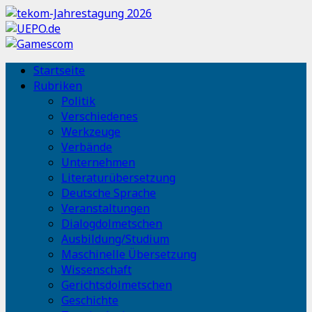
Startseite
Rubriken
Politik
Verschiedenes
Werkzeuge
Verbände
Unternehmen
Literaturübersetzung
Deutsche Sprache
Veranstaltungen
Dialogdolmetschen
Ausbildung/Studium
Maschinelle Übersetzung
Wissenschaft
Gerichtsdolmetschen
Geschichte