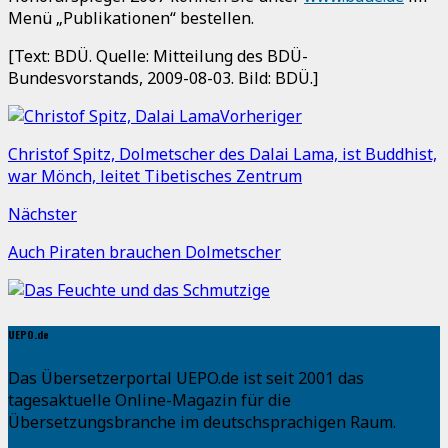
Menü „Publikationen“ bestellen.
[Text: BDÜ. Quelle: Mitteilung des BDÜ-
Bundesvorstands, 2009-08-03. Bild: BDÜ.]
Vorheriger
Christof Spitz, Dolmetscher des Dalai Lama, ist Buddhist,
war Mönch, leitet Tibetisches Zentrum
Nächster
Auch Piraten brauchen Dolmetscher
UEPO.de
Das Übersetzerportal UEPO.de ist seit 2001 das
tagesaktuelle Online-Magazin für die
Übersetzungsbranche im deutschsprachigen Raum.