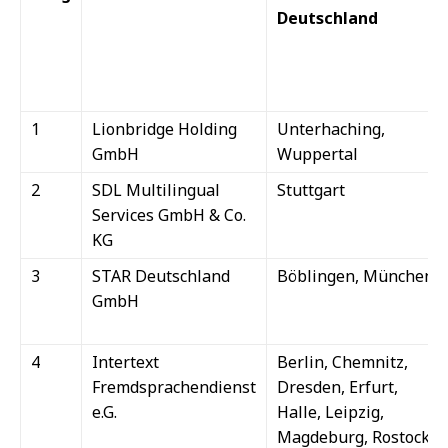
Deutschland
1
Lionbridge Holding
Unterhaching,
GmbH
Wuppertal
2
SDL Multilingual
Stuttgart
Services GmbH & Co.
KG
3
STAR Deutschland
Böblingen, München
GmbH
4
Intertext
Berlin, Chemnitz,
Fremdsprachendienst
Dresden, Erfurt,
e.G.
Halle, Leipzig,
Magdeburg, Rostock