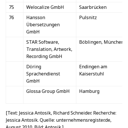
75
Welocalize GmbH
Saarbrücken
76
Hansson
Pulsnitz
Übersetzungen
GmbH
STAR Software,
Böblingen, München
Translation, Artwork,
Recording GmbH
Döring
Endingen am
Sprachendienst
Kaiserstuhl
GmbH
Glossa Group GmbH
Hamburg
[Text: Jessica Antosik, Richard Schneider. Recherche:
Jessica Antosik. Quelle: unternehmensregister.de,
August 2010. Bild: Antosik.]