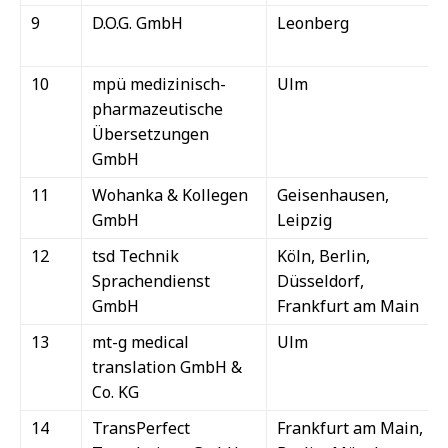
9
D.O.G. GmbH
Leonberg
10
mpü medizinisch-
Ulm
pharmazeutische
Übersetzungen
GmbH
11
Wohanka & Kollegen
Geisenhausen,
GmbH
Leipzig
12
tsd Technik
Köln, Berlin,
Sprachendienst
Düsseldorf,
GmbH
Frankfurt am Main
13
mt-g medical
Ulm
translation GmbH &
Co. KG
14
TransPerfect
Frankfurt am Main,