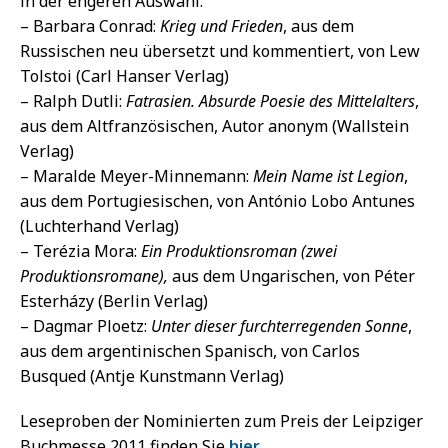
in der engeren Auswahl:
– Barbara Conrad:
Krieg und Frieden
, aus dem
Russischen neu übersetzt und kommentiert, von Lew
Tolstoi (Carl Hanser Verlag)
– Ralph Dutli:
Fatrasien. Absurde Poesie des Mittelalters
,
aus dem Altfranzösischen, Autor anonym (Wallstein
Verlag)
– Maralde Meyer-Minnemann:
Mein Name ist Legion
,
aus dem Portugiesischen, von António Lobo Antunes
(Luchterhand Verlag)
– Terézia Mora:
Ein Produktionsroman (zwei
Produktionsromane),
aus dem Ungarischen, von Péter
Esterházy (Berlin Verlag)
– Dagmar Ploetz:
Unter dieser furchterregenden Sonne
,
aus dem argentinischen Spanisch, von Carlos
Busqued (Antje Kunstmann Verlag)
Leseproben der Nominierten zum Preis der Leipziger
Buchmesse 2011 finden Sie
hier
.