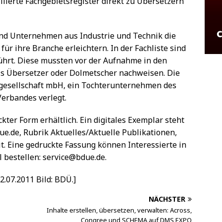
llierte Fachgebietsregister direkt zu Übersetzern
band Unternehmen aus Industrie und Technik die
für ihre Branche erleichtern. In der Fachliste sind
ührt. Diese mussten vor der Aufnahme in den
als Übersetzer oder Dolmetscher nachweisen. Die
gesellschaft mbH, ein Tochterunternehmen des
Verbandes verlegt.
uckter Form erhältlich. Ein digitales Exemplar steht
de, Rubrik Aktuelles/Aktuelle Publikationen,
. Eine gedruckte Fassung können Interessierte in
l bestellen: service@bdue.de.
2.07.2011 Bild: BDÜ.]
NÄCHSTER
Inhalte erstellen, übersetzen, verwalten: Across,
Congree und SCHEMA auf DMS EXPO