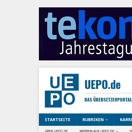
STARTSEITE
RUBRIKEN
KARR
ÜBER UEPO.DE
WERBEN AUF UEPO.DE
D