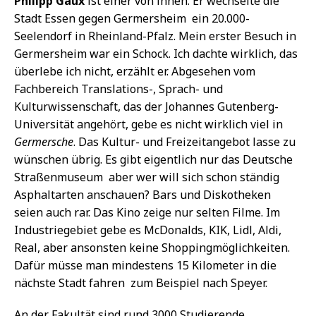
Philipp Gaux
ist einer von ihnen. Er wechselte die
Stadt Essen gegen Germersheim  ein 20.000-
Seelendorf in Rheinland-Pfalz. Mein erster Besuch in
Germersheim war ein Schock. Ich dachte wirklich, das
überlebe ich nicht, erzählt er. Abgesehen vom
Fachbereich Translations-, Sprach- und
Kulturwissenschaft, das der Johannes Gutenberg-
Universität angehört, gebe es nicht wirklich viel in
Germersche
. Das Kultur- und Freizeitangebot lasse zu
wünschen übrig. Es gibt eigentlich nur das Deutsche
Straßenmuseum  aber wer will sich schon ständig
Asphaltarten anschauen? Bars und Diskotheken
seien auch rar. Das Kino zeige nur selten Filme. Im
Industriegebiet gebe es McDonalds, KIK, Lidl, Aldi,
Real, aber ansonsten keine Shoppingmöglichkeiten.
Dafür müsse man mindestens 15 Kilometer in die
nächste Stadt fahren  zum Beispiel nach Speyer.
An der Fakultät sind rund 3000 Studierende