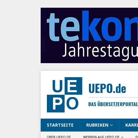
STARTSEITE
RUBRIKEN
KARR
ÜBER UEPO.DE
WERBEN AUF UEPO.DE
D