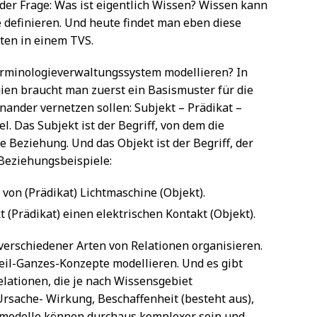
der Frage: Was ist eigentlich Wissen? Wissen kann
e definieren. Und heute findet man eben diese
aten in einem TVS.
Terminologieverwaltungssystem modellieren? In
en braucht man zuerst ein Basismuster für die
inander vernetzen sollen: Subjekt – Prädikat –
. Das Subjekt ist der Begriff, von dem die
e Beziehung. Und das Objekt ist der Begriff, der
 Beziehungsbeispiele:
l von (Prädikat) Lichtmaschine (Objekt).
 (Prädikat) einen elektrischen Kontakt (Objekt).
verschiedener Arten von Relationen organisieren.
Teil-Ganzes-Konzepte modellieren. Und es gibt
elationen, die je nach Wissensgebiet
rsache- Wirkung, Beschaffenheit (besteht aus),
nsmodelle können durchaus komplexer sein und