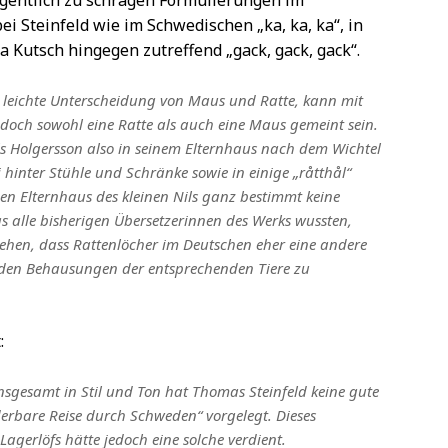
egentlich zu schrägen Formulierungen im
i Steinfeld wie im Schwedischen „ka, ka, ka“, in
 Kutsch hingegen zutreffend „gack, gack, gack“.
ht leichte Unterscheidung von Maus und Ratte, kann mit
doch sowohl eine Ratte als auch eine Maus gemeint sein.
s Holgersson also in seinem Elternhaus nach dem Wichtel
 hinter Stühle und Schränke sowie in einige „råtthål“
en Elternhaus des kleinen Nils ganz bestimmt keine
s alle bisherigen Übersetzerinnen des Werks wussten,
ehen, dass Rattenlöcher im Deutschen eher eine andere
 den Behausungen der entsprechenden Tiere zu
:
nsgesamt in Stil und Ton hat Thomas Steinfeld keine gute
erbare Reise durch Schweden“ vorgelegt. Dieses
gerlöfs hätte jedoch eine solche verdient.