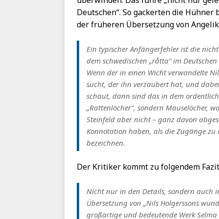
überwinden. Das führe „nicht nur gel
Deutschen“. So gackerten die Hühner be
der früheren Übersetzung von Angelika
Ein typischer Anfängerfehler ist die nic
dem schwedischen „råtta“ im Deutschen 
Wenn der in einen Wicht verwandelte Nil
sucht, der ihn verzaubert hat, und dabei
schaut, dann sind das in dem ordentlich
„Rattenlöcher“, sondern Mauselöcher, wa
Steinfeld aber nicht – ganz davon abges
Konnotation haben, als die Zugänge zu
bezeichnen.
Der Kritiker kommt zu folgendem Fazit
Nicht nur in den Details, sondern auch i
Übersetzung von „Nils Holgerssons wund
großartige und bedeutende Werk Selma La