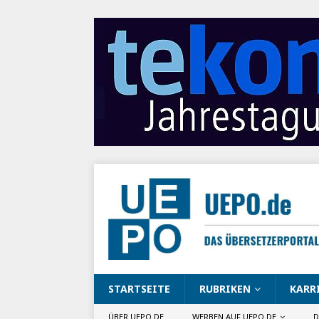
STARTSEITE
RUBRIKEN
KARR
ÜBER UEPO.DE
WERBEN AUF UEPO.DE
D