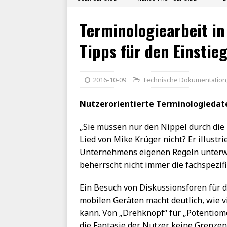
Terminologiearbeit i
Tipps für den Einstie
2016-10-09
Technische Dokumentation
Nutzerorientierte Terminologieda
„Sie müssen nur den Nippel durch die 
Lied von Mike Krüger nicht? Er illust
Unternehmens eigenen Regeln unterwor
beherrscht nicht immer die fachspezif
Ein Besuch von Diskussionsforen für d
mobilen Geräten macht deutlich, wie vi
kann. Von „Drehknopf“ für „Potentiome
die Fantasie der Nutzer keine Grenze