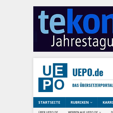
STARTSEITE
RUBRIKEN
KARR
ÜBER UEPO.DE
WERBEN AUF UEPO.DE
D