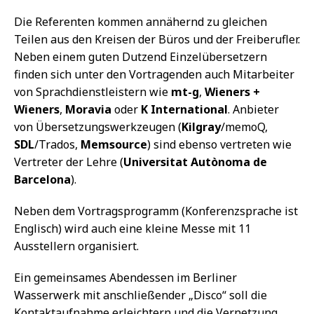
Die Referenten kommen annähernd zu gleichen
Teilen aus den Kreisen der Büros und der Freiberufler.
Neben einem guten Dutzend Einzelübersetzern
finden sich unter den Vortragenden auch Mitarbeiter
von Sprachdienstleistern wie
mt-g
,
Wieners +
Wieners
,
Moravia
oder
K International
. Anbieter
von Übersetzungswerkzeugen (
Kilgray
/memoQ,
SDL
/Trados,
Memsource
) sind ebenso vertreten wie
Vertreter der Lehre (
Universitat Autònoma de
Barcelona
).
Neben dem Vortragsprogramm (Konferenzsprache ist
Englisch) wird auch eine kleine Messe mit 11
Ausstellern organisiert.
Ein gemeinsames Abendessen im Berliner
Wasserwerk mit anschließender „Disco“ soll die
Kontaktaufnahme erleichtern und die Vernetzung