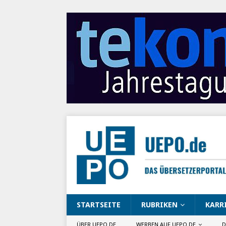
STARTSEITE
RUBRIKEN
KARR
ÜBER UEPO.DE
WERBEN AUF UEPO.DE
D