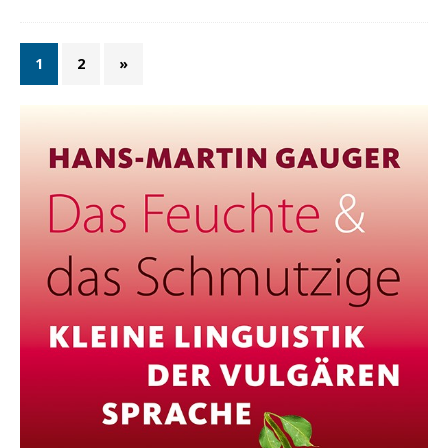
1
2
»