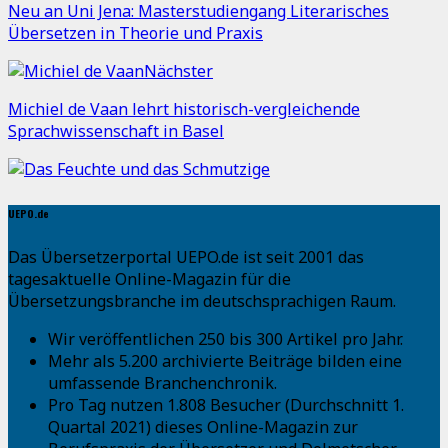
Neu an Uni Jena: Masterstudiengang Literarisches
Übersetzen in Theorie und Praxis
Nächster
Michiel de Vaan lehrt historisch-vergleichende
Sprachwissenschaft in Basel
UEPO.de
Das Übersetzerportal UEPO.de ist seit 2001 das
tagesaktuelle Online-Magazin für die
Übersetzungsbranche im deutschsprachigen Raum.
Wir veröffentlichen 250 bis 300 Artikel pro Jahr.
Mehr als 5.200 archivierte Beiträge bilden eine
umfassende Branchenchronik.
Pro Tag nutzen 1.808 Besucher (Durchschnitt 1.
Quartal 2021) dieses Online-Magazin zur