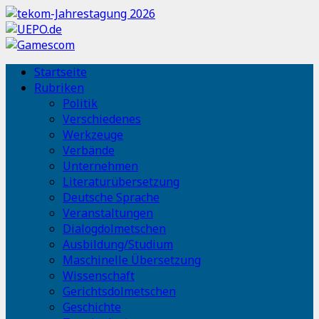
Startseite
Rubriken
Politik
Verschiedenes
Werkzeuge
Verbände
Unternehmen
Literaturübersetzung
Deutsche Sprache
Veranstaltungen
Dialogdolmetschen
Ausbildung/Studium
Maschinelle Übersetzung
Wissenschaft
Gerichtsdolmetschen
Geschichte