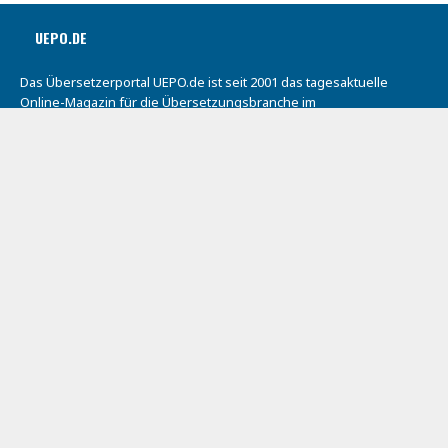
UEPO.DE
Das Übersetzerportal UEPO.de ist seit 2001 das tagesaktuelle
Online-Magazin für die Übersetzungsbranche im
deutschsprachigen Raum.
Wir veröffentlichen 250 bis 300 Artikel pro Jahr.
Mehr als 5.200 archivierte Beiträge bilden eine umfassende
Branchenchronik.
Pro Tag nutzen 1.808 Besucher (Durchschnitt 1. Quartal 2021)
dieses Online-Magazin zur Berufspraxis der Übersetzer und
Dolmetscher.
Herausgeber: Richard Schneider
Kontakt:
rs@uepo.de
ISSN: 2940-2794
Unsere Social-Media-Präsenzen: