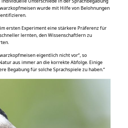
h individuelle Unterschiede in der Sprachbegabung
chwarzkopfmeisen wurde mit Hilfe von Belohnungen
entifizieren.
e im ersten Experiment eine stärkere Präferenz für
 schneller lernten, den Wissenschaftlern zu
rten.
arzkopfmeisen eigentlich nicht vor“, so
Natur aus immer an die korrekte Abfolge. Einige
ere Begabung für solche Sprachspiele zu haben.“