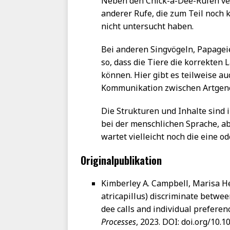
Neben den Chick-a-Dee-Rufen ve
anderer Rufe, die zum Teil noch 
nicht untersucht haben.
Bei anderen Singvögeln, Papageie
so, dass die Tiere die korrekte
können. Hier gibt es teilweise a
Kommunikation zwischen Artgen
Die Strukturen und Inhalte sind 
bei der menschlichen Sprache, ab
wartet vielleicht noch die eine 
Originalpublikation
Kimberley A. Campbell, Marisa Hec
atricapillus) discriminate betwe
dee calls and individual preferenc
Processes
, 2023. DOI: doi.org/10.