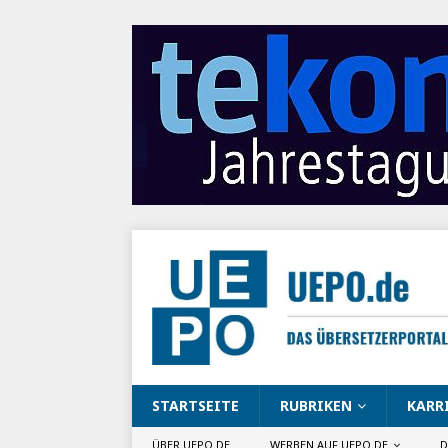
STARTSEITE
RUBRIKEN
KARR
ÜBER UEPO.DE
WERBEN AUF UEPO.DE
D