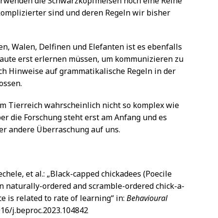
rwenden die Schwarzkopfmeisen noch eine Reihe
komplizierter sind und deren Regeln wir bisher
n, Walen, Delfinen und Elefanten ist es ebenfalls
n Laute erst erlernen müssen, um kommunizieren zu
uch Hinweise auf grammatikalische Regeln in der
ossen.
im Tierreich wahrscheinlich nicht so komplex wie
er die Forschung steht erst am Anfang und es
oder andere Überraschung auf uns.
hele, et al.: „Black-capped chickadees (Poecile
en naturally-ordered and scramble-ordered chick-a-
e is related to rate of learning“ in:
Behavioural
1016/j.beproc.2023.104842