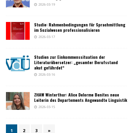
2026-03-19
Studie: Rahmenbedingungen für Sprachmittlung
im Sozialwesen professionalisieren
2026-03-17
Studien zur Einkommenssituation der
Literaturübersetzer: „gesamter Berufsstand
akut gefährdet“
2026-03-16
ZHAW Winterthur: Alice Delorme Benites neue
Leiterin des Departements Angewandte Linguistik
2026-03-15
1
2
3
»