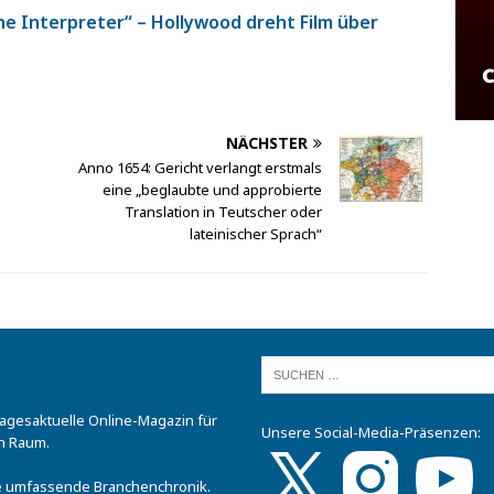
he Interpreter“ – Hollywood dreht Film über
NÄCHSTER
Anno 1654: Gericht verlangt erstmals
eine „beglaubte und approbierte
Translation in Teutscher oder
lateinischer Sprach“
tagesaktuelle Online-Magazin für
Unsere Social-Media-Präsenzen:
n Raum.
.
ine umfassende Branchenchronik.