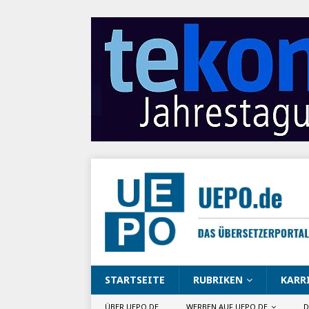
STARTSEITE
RUBRIKEN
KARR
ÜBER UEPO.DE
WERBEN AUF UEPO.DE
D