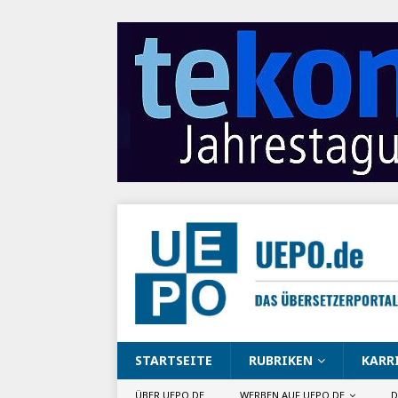
STARTSEITE
RUBRIKEN
KARR
ÜBER UEPO.DE
WERBEN AUF UEPO.DE
D