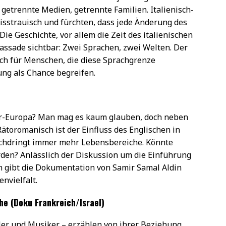
 getrennte Medien, getrennte Familien. Italienisch-
sstrauisch und fürchten, dass jede Änderung des
Die Geschichte, vor allem die Zeit des italienischen
assade sichtbar: Zwei Sprachen, zwei Welten. Der
sich für Menschen, die diese Sprachgrenze
ng als Chance begreifen.
ur-Europa? Man mag es kaum glauben, doch neben
Rätoromanisch ist der Einfluss des Englischen in
rchdringt immer mehr Lebensbereiche. Könnte
rden? Anlässlich der Diskussion um die Einführung
n gibt die Dokumentation von Samir Samal Aldin
nvielfalt.
he (Doku Frankreich/Israel)
ler und Musiker – erzählen von ihrer Beziehung