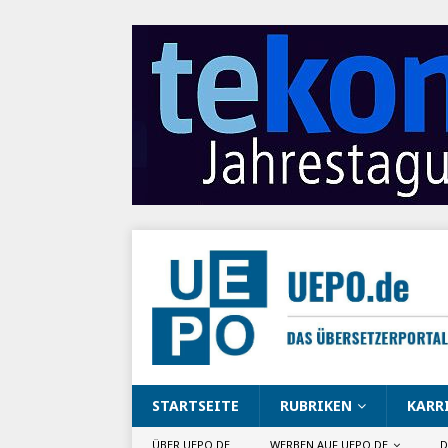
STARTSEITE
RUBRIKEN
KARR
ÜBER UEPO.DE
WERBEN AUF UEPO.DE
D