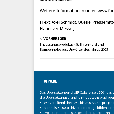
Weitere Informationen unter: www.for
[Text: Axel Schmidt. Quelle: Pressemit
Hannover Messe.]
VORHERIGER
Entlassungsproduktivität, Ehrenmord und
Bombenholocaust Unwörter des Jahres 2005
UEPO.DE
Das Übersetzerportal UEPO.de ist seit 2001 das 
die Übersetzungsbranche im deutschsprachige
Wir veröffentlichen 250 bis 300 Artikel pro Jahr
Mehr als 5.200 archivierte Beiträge bilden e
Pro Tag nutzen 1.808 Besucher (Durchschnitt 1