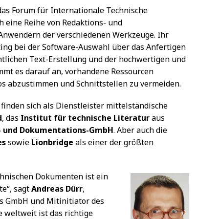
as Forum für Internationale Technische
h eine Reihe von Redaktions- und
 Anwendern der verschiedenen Werkzeuge. Ihr
ing bei der Software-Auswahl über das Anfertigen
ntlichen Text-Erstellung und der hochwertigen und
ommt es darauf an, vorhandene Ressourcen
s abzustimmen und Schnittstellen zu vermeiden.
inden sich als Dienstleister mittelständische
d
, das
Institut für technische Literatur
aus
- und Dokumentations-GmbH
. Aber auch die
es
sowie
Lionbridge
als einer der größten
chnischen Dokumenten ist ein
te“, sagt
Andreas Dürr
,
s GmbH und Mitinitiator des
weltweit ist das richtige