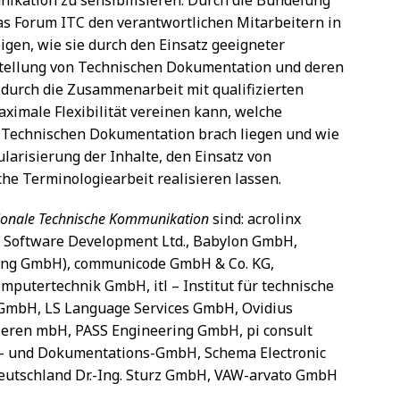
ikation zu sensibilisieren. Durch die Bündelung
as Forum ITC den verantwortlichen Mitarbeitern in
igen, wie sie durch den Einsatz geeigneter
rstellung von Technischen Dokumentation und deren
durch die Zusammenarbeit mit qualifizierten
aximale Flexibilität vereinen kann, welche
er Technischen Dokumentation brach liegen und wie
larisierung der Inhalte, den Einsatz von
he Terminologiearbeit realisieren lassen.
tionale Technische Kommunikation
sind: acrolinx
 Software Development Ltd., Babylon GmbH,
ting GmbH), communicode GmbH & Co. KG,
mputertechnik GmbH, itl – Institut für technische
 GmbH, LS Language Services GmbH, Ovidius
zieren mbH, PASS Engineering GmbH, pi consult
- und Dokumentations-GmbH, Schema Electronic
eutschland Dr.-Ing. Sturz GmbH, VAW-arvato GmbH