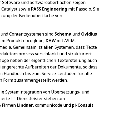
r Software und Softwareoberflächen zeigen
 Catalyst sowie
PASS Engineering
mit Passolo. Sie
tzung der Bedienoberfläche von
g- und Contentsystemen sind
Schema
und
Ovidius
em Produkt docuglobe,
DHW
mit ASIM,
media. Gemeinsam ist allen Systemen, dass Texte
edaktionsprozess verschlankt und strukturiert
euge neben der eigentlichen Texterstellung auch
diengerechte Aufbereiten der Dokumente, so dass
om Handbuch bis zum Service-Leitfaden für alle
n Form zusammengestellt werden.
die Systemintegration von Übersetzungs- und
sierte IT-Dienstleister stehen am
e Firmen
Lindner
, communicode und
pi-Consult