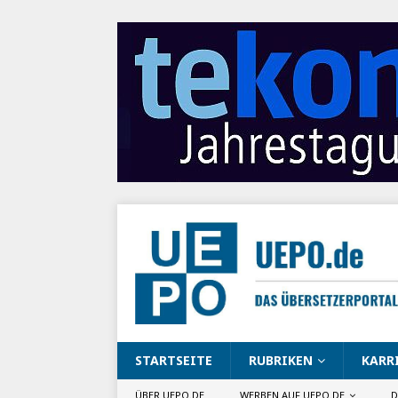
STARTSEITE
RUBRIKEN
KARR
ÜBER UEPO.DE
WERBEN AUF UEPO.DE
D