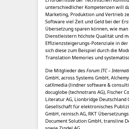
Erfordernisse der Technischen Kommun
unterschiedlicher Kompetenzen will d
Marketing, Produktion und Vertrieb ze
Software viel Zeit und Geld bei der E
Übersetzung sparen können, wie man 
Dienstleistern höchste Qualität und m
Effizienzsteigerungs-Potenziale in d
sich diese zum Beispiel durch die Modu
Translation Memories und systematisc
Die Mitglieder des
Forum ITC – Interna
GmbH, across Systems GmbH, Alchemy
catXmedia (lindner software & consul
docuglobe (technotrans AG), Fischer Co
Literatur AG, Lionbridge Deutschland
Gesellschaft für elektronisches Publi
GmbH, reinisch AG, RKT Übersetzungs
Document Solution GmbH, transline D
sowie Zindel AG.