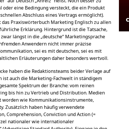
er“ auf Deutsch „Anreiz“ heißt. Noch besser zu
l oder eine Bedingung versteckt, die ein Produkt
 schnellen Abschluss eines Vertrags ermöglicht).
t das Praxiswörterbuch Marketing Englisch zu allen
ührliche Erklärung. Hintergrund ist die Tatsache,
 zwar längst in die „deutsche“ Marketingsprache
achfremden Anwendern nicht immer präzise
Kommunikation, sei es mit deutschen, sei es mit
haltlichen Erläuterungen daher besonders wertvoll.
ücke haben die Redaktionsteams beider Verlage auf
ich ist auch die Marketing-Fachwelt in ständigem
 gesamte Spektrum der Branche: vom reinen
g bis hin zu Vertrieb und Distribution. Medien
gt worden wie Kommunikationsinstrumente,
ty. Zusätzlich haben häufig verwendete
on, Comprehension, Conviction und Action (=
l nationaler wie internationaler
(Advertising Standard Authority), Eingang in den