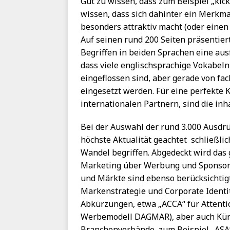
Gut zu wissen, dass zum Beispiel „kick
wissen, dass sich dahinter ein Merkma
besonders attraktiv macht (oder einen
Auf seinen rund 200 Seiten präsentier
Begriffen in beiden Sprachen eine ausf
dass viele englischsprachige Vokabeln
eingeflossen sind, aber gerade von f
eingesetzt werden. Für eine perfekte 
internationalen Partnern, sind die in
Bei der Auswahl der rund 3.000 Ausdr
höchste Aktualität geachtet  schließl
Wandel begriffen. Abgedeckt wird das
Marketing über Werbung und Sponsorin
und Märkte sind ebenso berücksichti
Markenstrategie und Corporate Identi
Abkürzungen, etwa „ACCA“ für Attenti
Werbemodell DAGMAR), aber auch Kürze
Branchenverbände, zum Beispiel „ASA“ 