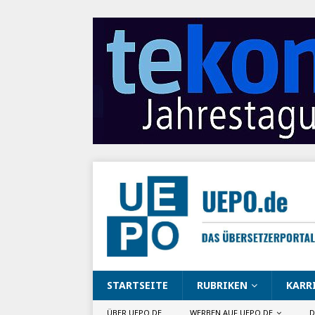
STARTSEITE
RUBRIKEN
KARR
ÜBER UEPO.DE
WERBEN AUF UEPO.DE
D