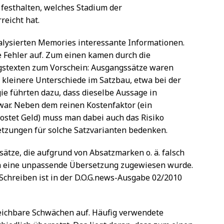
festhalten, welches Stadium der
reicht hat.
analysierten Memories interessante Informationen.
e Fehler auf. Zum einen kamen durch die
stexten zum Vorschein: Ausgangssätze waren
d kleinere Unterschiede im Satzbau, etwa bei der
ie führten dazu, dass dieselbe Aussage in
war. Neben dem reinen Kostenfaktor (ein
kostet Geld) muss man dabei auch das Risiko
etzungen für solche Satzvarianten bedenken.
tze, die aufgrund von Absatzmarken o. ä. falsch
h eine unpassende Übersetzung zugewiesen wurde.
chreiben ist in der D.O.G.news-Ausgabe 02/2010
eichbare Schwächen auf. Häufig verwendete