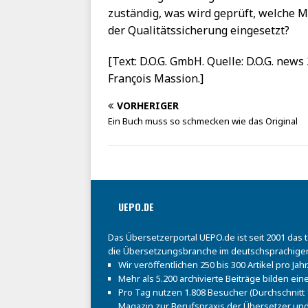
zuständig, was wird geprüft, welche 
der Qualitätssicherung eingesetzt?
[Text: D.O.G. GmbH. Quelle: D.O.G. new
François Massion.]
VORHERIGER
Ein Buch muss so schmecken wie das Original
UEPO.DE
Das Übersetzerportal UEPO.de ist seit 2001 das 
die Übersetzungsbranche im deutschsprachige
Wir veröffentlichen 250 bis 300 Artikel pro Jahr
Mehr als 5.200 archivierte Beiträge bilden e
Pro Tag nutzen 1.808 Besucher (Durchschnitt 1
Magazin zur Berufspraxis der Übersetzer und