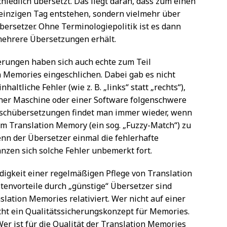
iedlich übersetzt. Das liegt daran, dass zum einen
einzigen Tag entstehen, sondern vielmehr über
bersetzer. Ohne Terminologiepolitik ist es dann
 mehrere Übersetzungen erhält.
rungen haben sich auch echte zum Teil
n Memories eingeschlichen. Dabei gab es nicht
haltliche Fehler (wie z. B. „links“ statt „rechts“),
iner Maschine oder einer Software folgenschwere
lschübersetzungen findet man immer wieder, wenn
m Translation Memory (ein sog. „Fuzzy-Match“) zu
nn der Übersetzer einmal die fehlerhafte
anzen sich solche Fehler unbemerkt fort.
igkeit einer regelmäßigen Pflege von Translation
tenvorteile durch „günstige“ Übersetzer sind
lation Memories relativiert. Wer nicht auf einer
cht ein Qualitätssicherungskonzept für Memories.
er ist für die Qualität der Translation Memories