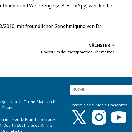
Methoden und Werkzeuge (z. B. ErrorSpy) werden bei
s 3/2010, mit freundlicher Genehmigung von Dr.
NÄCHSTER
EU wirbt um deutschsprachige Übersetzer
tagesaktuelle Online-Magazin für
Unsere Social-Media-Präsenzen:
n Raum.
.
ine umfassende Branchenchronik.
. Quartal 2021) dieses Online-
 Dolmetscher.