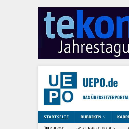
STARTSEITE
RUBRIKEN
KARR
ÜBER UEPO.DE
WERBEN AUF UEPO.DE
D