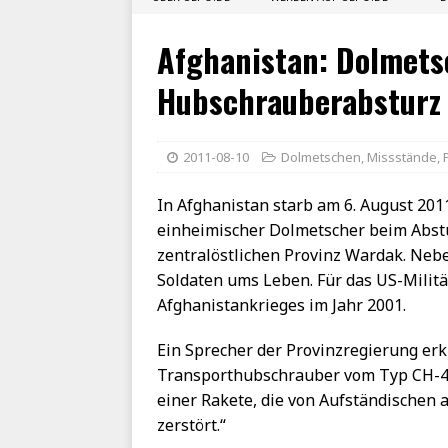
Afghanistan: Dolmets
Hubschrauberabsturz 
2011-08-10
Dolmetschen
,
Missstände
,
In Afghanistan starb am 6. August 201
einheimischer Dolmetscher beim Abst
zentralöstlichen Provinz Wardak. Ne
Soldaten ums Leben. Für das US-Militär
Afghanistankrieges im Jahr 2001.
Ein Sprecher der Provinzregierung erkl
Transporthubschrauber vom Typ CH-47
einer Rakete, die von Aufständischen 
zerstört.“