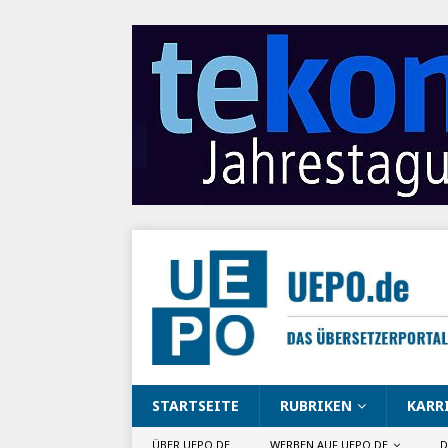
STARTSEITE
RUBRIKEN
KARR
ÜBER UEPO.DE
WERBEN AUF UEPO.DE
D