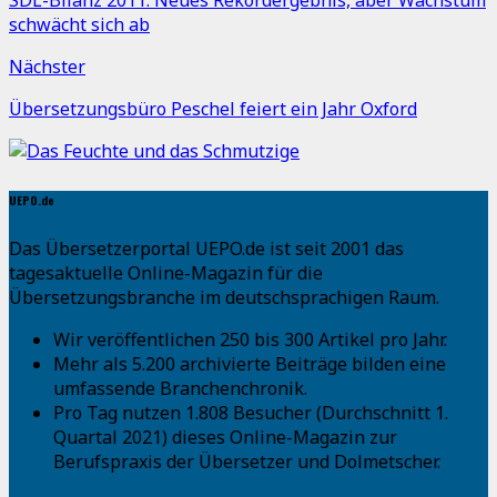
schwächt sich ab
Nächster
Übersetzungsbüro Peschel feiert ein Jahr Oxford
UEPO.de
Das Übersetzerportal UEPO.de ist seit 2001 das
tagesaktuelle Online-Magazin für die
Übersetzungsbranche im deutschsprachigen Raum.
Wir veröffentlichen 250 bis 300 Artikel pro Jahr.
Mehr als 5.200 archivierte Beiträge bilden eine
umfassende Branchenchronik.
Pro Tag nutzen 1.808 Besucher (Durchschnitt 1.
Quartal 2021) dieses Online-Magazin zur
Berufspraxis der Übersetzer und Dolmetscher.