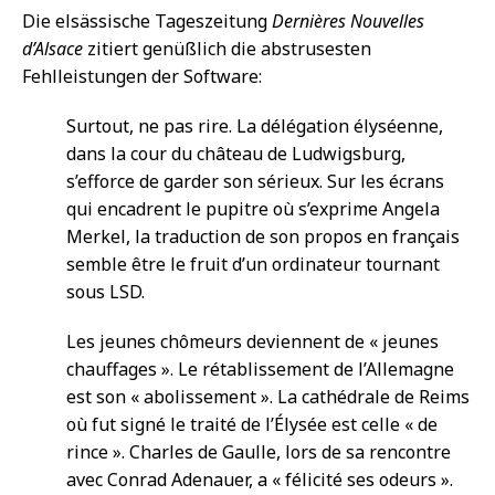
Die elsässische Tageszeitung
Dernières Nouvelles
d’Alsace
zitiert genüßlich die abstrusesten
Fehlleistungen der Software:
Surtout, ne pas rire. La délégation élyséenne,
dans la cour du château de Ludwigsburg,
s’efforce de garder son sérieux. Sur les écrans
qui encadrent le pupitre où s’exprime Angela
Merkel, la traduction de son propos en français
semble être le fruit d’un ordinateur tournant
sous LSD.
Les jeunes chômeurs deviennent de « jeunes
chauffages ». Le rétablissement de l’Allemagne
est son « abolissement ». La cathédrale de Reims
où fut signé le traité de l’Élysée est celle « de
rince ». Charles de Gaulle, lors de sa rencontre
avec Conrad Adenauer, a « félicité ses odeurs ».