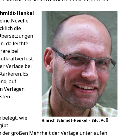
chmidt-Henkel
 eine Novelle
cklich die
d Übersetzungen
n, da leichte
rare bei
ufkraftverlust.
er Verlage bei
Stärkeren. Es
nd, auf
n Verlagen
nsten
 belegt, wie
Hinrich Schmidt-Henkel – Bild: VdÜ
gibt
von der großen Mehrheit der Verlage unterlaufen