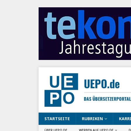
STARTSEITE
RUBRIKEN
KARR
ÜBER UEPO.DE
WERBEN AUF UEPO.DE
D