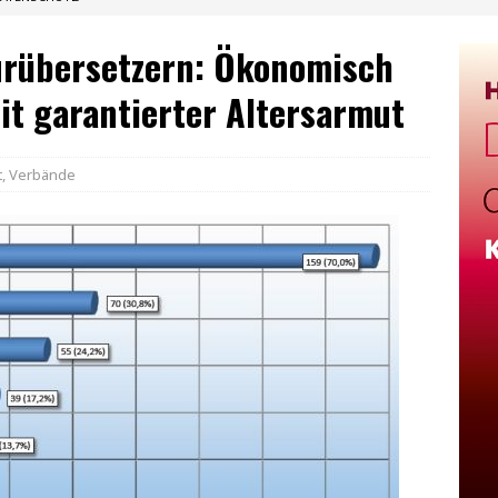
turübersetzern: Ökonomisch
it garantierter Altersarmut
t
,
Verbände