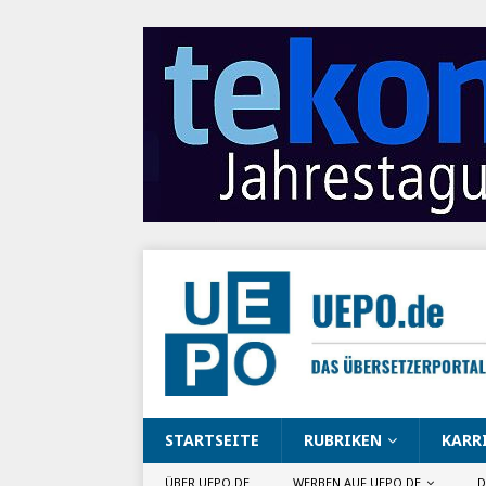
STARTSEITE
RUBRIKEN
KARR
ÜBER UEPO.DE
WERBEN AUF UEPO.DE
D