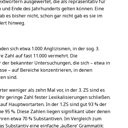
xtwörtern ausgewertet, die als repräsentativ für
n und Ende des Jahrhunderts gelten können. Eine
 es bisher nicht, schon gar nicht gab es sie im
dert hinweg.
nden sich etwa 1.000 Anglizismen, in der sog. 3.
re Zahl auf fast 11.000 vermehrt. Die
er der bekannter Untersuchungen, die sich – etwa in
sse – auf Bereiche konzentrieren, in denen
en sind.
er weniger als zehn Mal vor, in der 3. ZS sind es
ehr geringe Zahl fester Lexikalisierungen schließen.
 auf Hauptwortarten. In der 1.ZS sind gut 93 % der
he 95 %. Diese Zahlen liegen signifikant über denen
hren etwa 70 % Substantiven. Im Vergleich zum
das Substantiv eine einfache ‚äußere’ Grammatik: