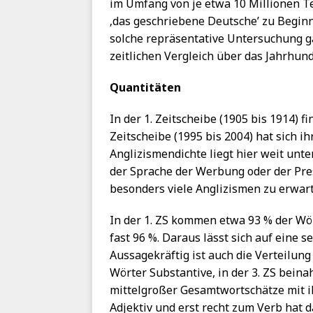
im Umfang von je etwa 10 Millionen Te
‚das geschriebene Deutsche’ zu Begin
solche repräsentative Untersuchung gab
zeitlichen Vergleich über das Jahrhun
Quantitäten
In der 1. Zeitscheibe (1905 bis 1914) fi
Zeitscheibe (1995 bis 2004) hat sich ih
Anglizismendichte liegt hier weit unt
der Sprache der Werbung oder der Pre
besonders viele Anglizismen zu erwart
In der 1. ZS kommen etwa 93 % der Wört
fast 96 %. Daraus lässt sich auf eine s
Aussagekräftig ist auch die Verteilung
Wörter Substantive, in der 3. ZS beina
mittelgroßer Gesamtwortschätze mit i
Adjektiv und erst recht zum Verb hat 