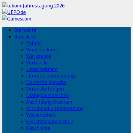
Startseite
Rubriken
Politik
Verschiedenes
Werkzeuge
Verbände
Unternehmen
Literaturübersetzung
Deutsche Sprache
Veranstaltungen
Dialogdolmetschen
Ausbildung/Studium
Maschinelle Übersetzung
Wissenschaft
Gerichtsdolmetschen
Geschichte