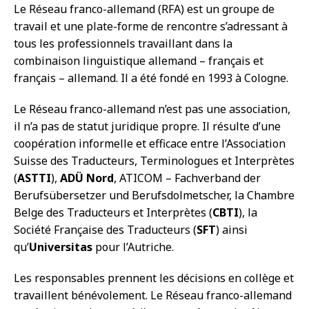
Le Réseau franco-allemand (RFA) est un groupe de
travail et une plate-forme de rencontre s’adressant à
tous les professionnels travaillant dans la
combinaison linguistique allemand – français et
français – allemand. Il a été fondé en 1993 à Cologne.
Le Réseau franco-allemand n’est pas une association,
il n’a pas de statut juridique propre. Il résulte d’une
coopération informelle et efficace entre l’Association
Suisse des Traducteurs, Terminologues et Interprètes
(
ASTTI
),
ADÜ Nord
, ATICOM – Fachverband der
Berufsübersetzer und Berufsdolmetscher, la Chambre
Belge des Traducteurs et Interprètes (
CBTI
), la
Société Française des Traducteurs (
SFT
) ainsi
qu’
Universitas
pour l’Autriche.
Les responsables prennent les décisions en collège et
travaillent bénévolement. Le Réseau franco-allemand