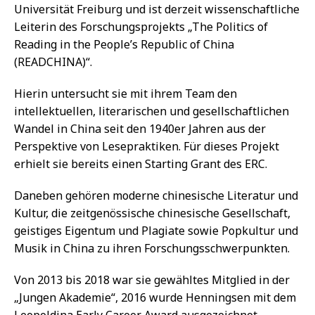
Von 2013 bis 2018 war sie gewähltes Mitglied in der
„Jungen Akademie“, 2016 wurde Henningsen mit dem
Leopoldina Early Career Award ausgezeichnet.
Weiterführende Links
Forschungsprojekt READCHINA: Lianhuanhua –
Chinese Comics in Translation
2014-08-25 (Shaoshi in Shanghai):
Lianhuanhua –
chinesische Bilderbüchlein
Annette Kollefrath-Persch (Uni Freiburg)
VORHERIGER
Masterstudiengang Literaturübersetzen an Uni
Düsseldorf präsentiert neues Imagevideo
NÄCHSTER
Schillerstiftung verleiht Barbara Sauser Viceversa-
Preis für literarische Übersetzung