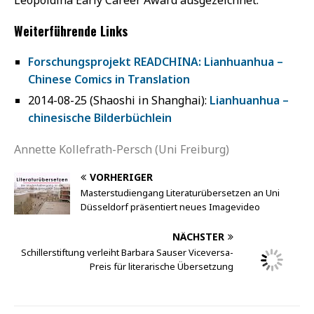
UEPO.DE
Das Übersetzerportal UEPO.de ist seit 2001 das tagesaktuelle
Online-Magazin für die Übersetzungsbranche im
deutschsprachigen Raum.
Wir veröffentlichen 250 bis 300 Artikel pro Jahr.
Mehr als 5.200 archivierte Beiträge bilden eine umfassende
Branchenchronik.
Pro Tag nutzen 1.808 Besucher (Durchschnitt 1. Quartal 2021)
dieses Online-Magazin zur Berufspraxis der Übersetzer und
Dolmetscher.
Herausgeber: Richard Schneider