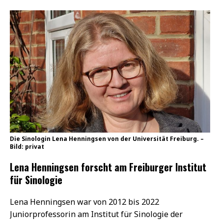
Lena Henningsen war von 2012 bis 2022
Juniorprofessorin am Institut für Sinologie der
Universität Freiburg und ist derzeit wissenschaftliche
Leiterin des Forschungsprojekts „The Politics of
Reading in the People’s Republic of China
(READCHINA)“.
Hierin untersucht sie mit ihrem Team den
intellektuellen, literarischen und gesellschaftlichen
Wandel in China seit den 1940er Jahren aus der
Perspektive von Lesepraktiken. Für dieses Projekt
erhielt sie bereits einen Starting Grant des ERC.
Daneben gehören moderne chinesische Literatur und
Kultur, die zeitgenössische chinesische Gesellschaft,
geistiges Eigentum und Plagiate sowie Popkultur und
Musik in China zu ihren Forschungsschwerpunkten.