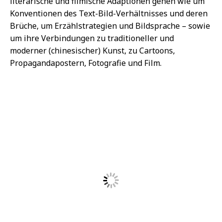
literarische und filmische Adaptionen gehen wie um
Konventionen des Text-Bild-Verhältnisses und deren
Brüche, um Erzählstrategien und Bildsprache – sowie
um ihre Verbindungen zu traditioneller und
moderner (chinesischer) Kunst, zu Cartoons,
Propagandapostern, Fotografie und Film.
Ein Lianhuanhua-Bildbeispiel aus der 1980 erschienenen
Geschichte „Die Uhr“. – Bild: READCHINA
Die einzelnen Studien widmen sich Entwicklungen
des Mediums von den späten 1940er Jahren bis in die
Gegenwart. Ein Schwerpunkt der Analysen liegt dabei
auf der Frage, wie die Comics Sinn konstruieren –
unter den Bedingungen eines sozialistischen Staates
in einer sich kulturell, politisch und wirtschaftlich
wandelnden Welt.