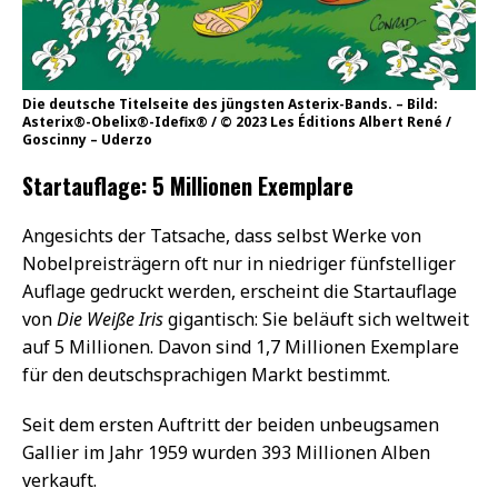
Die deutsche Titelseite des jüngsten Asterix-Bands. – Bild:
Asterix®-Obelix®-Idefix® / © 2023 Les Éditions Albert René /
Goscinny – Uderzo
Startauflage: 5 Millionen Exemplare
Angesichts der Tatsache, dass selbst Werke von
Nobelpreisträgern oft nur in niedriger fünfstelliger
Auflage gedruckt werden, erscheint die Startauflage
von
Die Weiße Iris
gigantisch: Sie beläuft sich weltweit
auf 5 Millionen. Davon sind 1,7 Millionen Exemplare
für den deutschsprachigen Markt bestimmt.
Seit dem ersten Auftritt der beiden unbeugsamen
Gallier im Jahr 1959 wurden 393 Millionen Alben
verkauft.