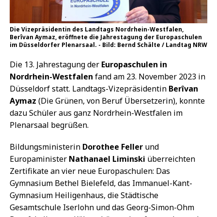
Die Vizepräsidentin des Landtags Nordrhein-Westfalen,
Berîvan Aymaz, eröffnete die Jahrestagung der Europaschulen
im Düsseldorfer Plenarsaal. - Bild: Bernd Schälte / Landtag NRW
Die 13. Jahrestagung der
Europaschulen in
Nordrhein-Westfalen
fand am 23. November 2023 in
Düsseldorf statt. Landtags-Vizepräsidentin
Berîvan
Aymaz
(Die Grünen, von Beruf Übersetzerin), konnte
dazu Schüler aus ganz Nordrhein-Westfalen im
Plenarsaal begrüßen.
Bildungsministerin
Dorothee Feller
und
Europaminister
Nathanael Liminski
überreichten
Zertifikate an vier neue Europaschulen: Das
Gymnasium Bethel Bielefeld, das Immanuel-Kant-
Gymnasium Heiligenhaus, die Städtische
Gesamtschule Iserlohn und das Georg-Simon-Ohm