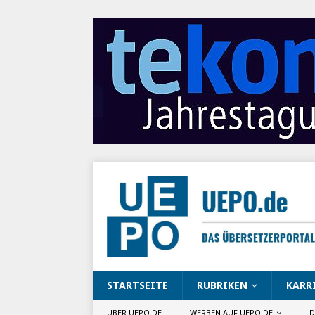
STARTSEITE
RUBRIKEN
KARR
ÜBER UEPO.DE
WERBEN AUF UEPO.DE
D