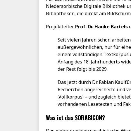
Niedersorbische Digitale Bibliothek u
Bibliotheken, die direkt am Bildschir
Projektleiter
Prof. Dr. Hauke Bartels
e
Seit vielen Jahren schon arbeite
außergewöhnlichen, nur für eine
einem vollständigen Textkorpus de
Anfang des 18. Jahrhunderts widers
der Rest folgt bis 2029.
Das jetzt durch Dr. Fabian Kaul
Recherchen angereicherte und ver
‚Vollkorpus‘ – und zugleich biete
vorhandenen Lesetexten und Faks
Was ist das SORABICON?
Das mehrsprachige sorabistische Wiss