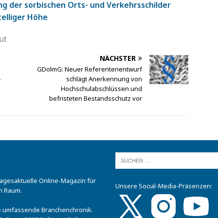
ng der sorbischen Orts- und Verkehrsschilder
telliger Höhe
ut
NÄCHSTER
GDolmG: Neuer Referentenentwurf
-
schlägt Anerkennung von
Hochschulabschlüssen und
befristeten Bestandsschutz vor
tagesaktuelle Online-Magazin für
Unsere Social-Media-Präsenzen:
n Raum.
.
ine umfassende Branchenchronik.