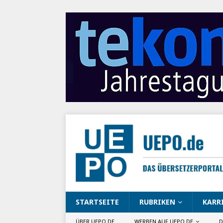
STARTSEITE
RUBRIKEN
KARR
ÜBER UEPO.DE
WERBEN AUF UEPO.DE
D