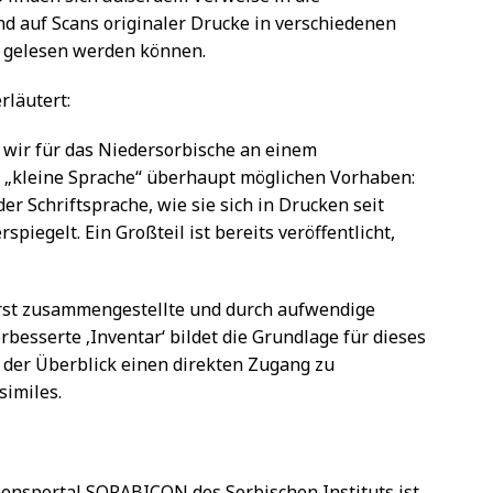
nd auf Scans originaler Drucke in verschiedenen
m gelesen werden können.
rläutert:
n wir für das Niedersorbische an einem
 „kleine Sprache“ überhaupt möglichen Vorhaben:
r Schriftsprache, wie sie sich in Drucken seit
piegelt. Ein Großteil ist bereits veröffentlicht,
fürst zusammengestellte und durch aufwendige
besserte ‚Inventar‘ bildet die Grundlage für dieses
t der Überblick einen direkten Zugang zu
imiles.
ensportal SORABICON des Sorbischen Instituts ist