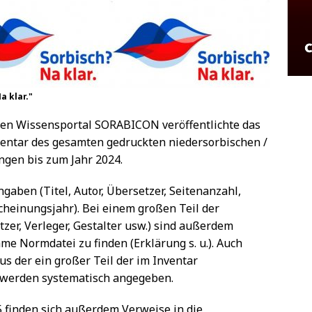
a klar."
hen Wissensportal SORABICON veröffentlichte das
entar des gesamten gedruckten niedersorbischen /
ngen bis zum Jahr 2024.
ngaben (Titel, Autor, Übersetzer, Seitenanzahl,
scheinungsjahr). Bei einem großen Teil der
er, Verleger, Gestalter usw.) sind außerdem
e Normdatei zu finden (Erklärung s. u.). Auch
aus der ein großer Teil der im Inventar
werden systematisch angegeben.
5 finden sich außerdem Verweise in die