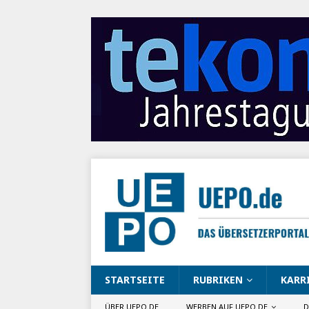
STARTSEITE
RUBRIKEN
KARR
ÜBER UEPO.DE
WERBEN AUF UEPO.DE
D