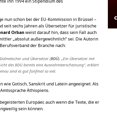
chte ihn 1994 ein Stipendium des
rige nun schon bei der EU-Kommission in Brüssel –
 seit sechs Jahren als Übersetzer für juristische
onard Orban
weist darauf hin, dass sein Fall auch
mittler „absolut außergewöhnlich“ sei. Die Autorin
 Berufsverband der Branche nach:
olmetscher und Übersetzer (
BDÜ
). „Ein Übersetzer mit
Sicht des BDÜ bereits eine Ausnahmeerscheinung“, erklärt
omou sind es gut fünfmal so viel.
n wie Gotisch, Sanskrit und Latein angeeignet. Als
e Amtssprache Äthiopiens.
 begeisterten Europäer, auch wenn die Texte, die er
angweilig sein können.