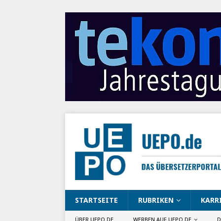
STARTSEITE
RUBRIKEN
KARR
ÜBER UEPO.DE
WERBEN AUF UEPO.DE
D