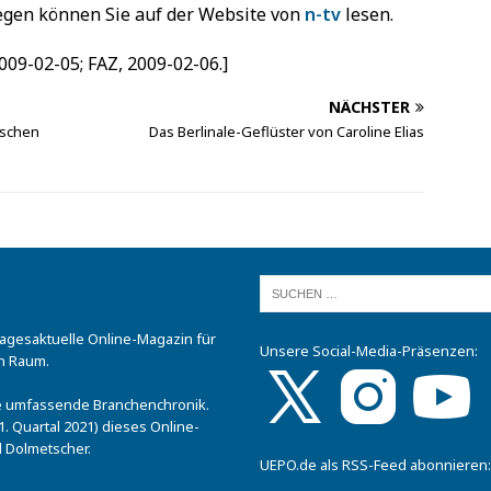
legen können Sie auf der Website von
n-tv
lesen.
2009-02-05; FAZ, 2009-02-06.]
NÄCHSTER
tschen
Das Berlinale-Geflüster von Caroline Elias
tagesaktuelle Online-Magazin für
Unsere Social-Media-Präsenzen:
n Raum.
.
ine umfassende Branchenchronik.
. Quartal 2021) dieses Online-
 Dolmetscher.
UEPO.de als RSS-Feed abonnieren: