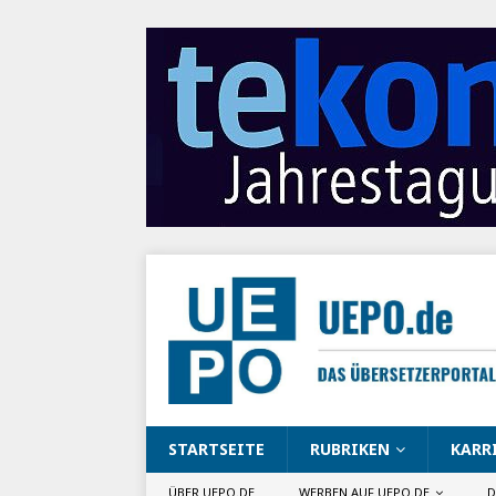
STARTSEITE
RUBRIKEN
KARR
ÜBER UEPO.DE
WERBEN AUF UEPO.DE
D