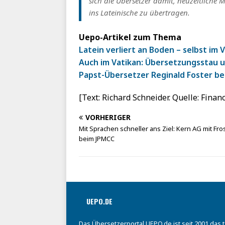
sich die Übersetzer damit, neuzeitliche 
ins Lateinische zu übertragen.
Uepo-Artikel zum Thema
Latein verliert an Boden – selbst im 
Auch im Vatikan: Übersetzungsstau 
Papst-Übersetzer Reginald Foster be
[Text: Richard Schneider. Quelle: Fina
VORHERIGER
Mit Sprachen schneller ans Ziel: Kern AG mit Fro
beim JPMCC
UEPO.DE
Das Übersetzerportal UEPO.de ist seit 2001 das 