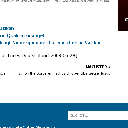
Modewörter wie „Börsenwert“ oder „Steuerparadies“ korrekt
Vatikan
und Qualitätsmängel
klagt Niedergang des Lateinischen im Vatikan
ncial Times Deutschland, 2009-06-29.]
NÄCHSTER
sch
Simon the Sorcerer macht sich über Übersetzer lustig
tagesaktuelle Online-Magazin für